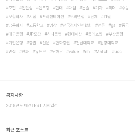
모집
인턴십
멘토링
현대
대입
논술
기자
리더
수능
보험회사
시험
프리젠테이션
모의면접
단체
11월
금융회사
고등학교
영상
전국경제인연합회
언론
gs
중국
대구은행
JP모간
하나은행
현대해상
롯데쇼핑
부산은행
기업은행
증권
신문
한화증권
전남대학교
원광대학교
면접
한화
유튜브
노하우
value
nh
Match
ucc
공지사항
2018년도 매경TEST 시험일정
최근 포스트