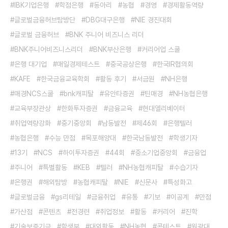
IBK기업은행
학점은행
동아리
농협
경영
경제활동역량
글로벌금융허브탐방단
DBG대구은행
NIE 경진대회
글로벌 금융허브
BNK 주니어 비즈니스 리더
BNK주니어비즈니스리더
BNK부산은행
커리어업 스쿨
은행 대기업
매일경제테스트
중국공상은행
한국IR협의회
KAFE
한국금융교육학회
활동 후기
서금원
NH은행
매경NCS스쿨
bnk캐피탈
유안타증권
틴매경
NH농협은행
교육부장관상
한화투자증권
금융교육
현대엘리베이터
취업역량강화
중기중앙회
남동발전
제46회
은행텔러
농협은행
수능 만점
목포해양대
한국남동발전
학생기자
13기
NCS
하이투자증권
44회
중소기업중앙회
금융업
주니어
특별활동
KEB
텔러
NH농협캐피탈
수습기자
은행권
해외탐방
농협캐피탈
NIE
신문사
특성화고
글로벌금융
gs리테일
금융취업
유통
기보
이공계
만점
가산점
콘텐츠
전경련
취업정보
활동
커리어
진학
기술보증기금
학생부
대외활동
NH농협
콘테스트
원광대