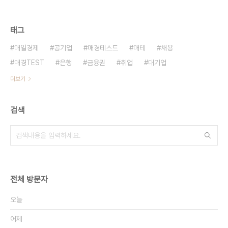
태그
매일경제
공기업
매경테스트
매테
채용
매경TEST
은행
금융권
취업
대기업
더보기
검색
전체 방문자
오늘
어제