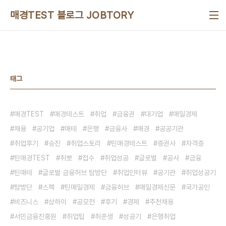
본문 바로가기
매경TEST 블로그 JOBTORY
태그
매경TEST
매경테스트
취업
금융권
대기업
매일경제
채용
공기업
매테
은행
금융사
매경
공공기관
취업후기
승진
취업스토리
틴매경테스트
증권사
자격증
틴매경TEST
취뽀
접수
취업성공
글로벌
공사
금융
틴매테
글로벌 금융허브 탐방단
취업인터뷰
공기관
취업성공기
탐방단
스펙
틴매일경제
금융허브
매일경제신문
국가공인
비즈니스
상하이
공모전
후기
경제
추천채용
서민금융진흥원
취업팁
취준생
성공기
은행취업