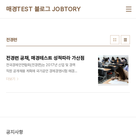
본문 바로가기
매경TEST 블로그 JOBTORY
전경련
전경련 공채, 매경테스트 성적따라 가산점
전국경제인연합회(전경련)는 2017년 신입 및 경력
직원 공개채용 계획에 국가공인 경제경영시험 매경
TEST성적에 대한 우대조항을 포함했다고 지난달
더보기
말 밝혔다.매경TEST 600점 이상(우수등급)을 보
유한 신입지원자는 가산점을 받을 수 있으며 고득점
자 일수록 높은 가산점을 받을수 있다. 전경련 인사담
당 팀장은 “업무 특성상 시장 경제를 이해하는 안목
과 기업활동에 유기적 흐름을 파악하는 능력이 요구
되는데 매경테스트는 이러한 능력을 검증하는 효과
적인 수단”이라며 “최근 많은 대학생 및 취업준비생
들이 응시하는 시험으로 공신력을 가지고 있다는 판
공지사항
단 하에 가산점을 부여하기로 결정했다”고 전했다.전