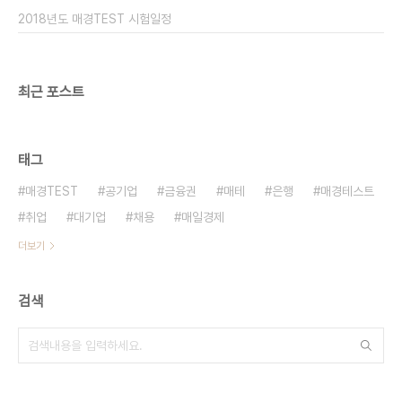
경련은 매년 평균 100대 1이 넘는 입사경쟁률을 기
2018년도 매경TEST 시험일정
록하는 취준생들 사이에 선호도가 높은 직장 중 하나
다. 때문에 취업전문..
최근 포스트
태그
매경TEST
공기업
금융권
매테
은행
매경테스트
취업
대기업
채용
매일경제
더보기
검색